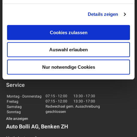
Team
Jobs
Kontakt
Details zeigen
Rechtliche Hinweise
Datenschutzerklärung
Cookies zulassen
Verkauf
Auswahl erlauben
09:00
-
12.00
13:30
-
18:30
Montag - Freitag
09:00
-
14:30
Samstag
geschlossen
Sonntag
Nur notwendige Cookies
Service
07:15
-
12:00
13:30
-
17:30
Montag - Donnerstag
07:15
-
12:00
13:30
-
17:00
Freitag
Radwechsel gem. Ausschreibung
Samstag
geschlossen
Sonntag
Alle anzeigen