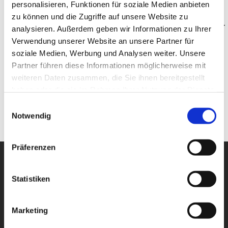
personalisieren, Funktionen für soziale Medien anbieten
Die Werkstatt kommt zu Ihnen - So einfach geht’s: Wo auch
immer Sie sind, was auch immer Sie tun: Unser Experte nimmt
zu können und die Zugriffe auf unsere Website zu
Sie per Video mit in die Werkstatt und informiert Sie direkt über
analysieren. Außerdem geben wir Informationen zu Ihrer
den technischen Zustand Ihres Fahrzeugs. Individuell und
Verwendung unserer Website an unsere Partner für
komfortabel. Vorteile:
soziale Medien, Werbung und Analysen weiter. Unsere
Partner führen diese Informationen möglicherweise mit
Flexibel
weiteren Daten zusammen, die Sie ihnen bereitgestellt
Transparent
haben oder die sie im Rahmen Ihrer Nutzung der Dienste
gesammelt haben.
Mobil
Einwilligungsauswahl
Notwendig
Präferenzen
Hauptmenü
News
Statistiken
Online-Termin
Angebote
Fahrzeugangebot
Marketing
Mietwagen
Tankstelle