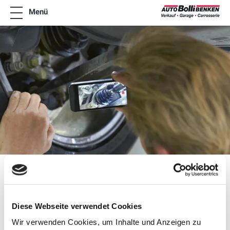
Menü
News
Online-Termin
Angebote
Fahrzeugangebot
Mietwagen
Tankstelle
Team
Jobs
Kontakt
Service - Cam
Fahrzeugservice im digitalen
Diese Webseite verwendet Cookies
Zeitalter
Wir verwenden Cookies, um Inhalte und Anzeigen zu