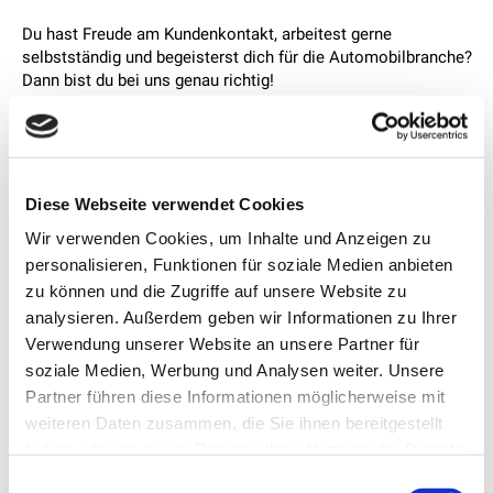
Du hast Freude am Kundenkontakt, arbeitest gerne
selbstständig und begeisterst dich für die Automobilbranche?
Dann bist du bei uns genau richtig!
Für unser Team suchen wir eine engagierte Persönlichkeit als
Kundenberater/-in
.
Alle Informationen zur Stelle, den Aufgaben und den
Diese Webseite verwendet Cookies
Anforderungen findest du in der angehängten
Wir verwenden Cookies, um Inhalte und Anzeigen zu
Stellenausschreibung.
personalisieren, Funktionen für soziale Medien anbieten
Wir freuen uns auf deine Bewerbung und darauf, dich vielleicht
schon bald persönlich kennenzulernen!
zu können und die Zugriffe auf unsere Website zu
analysieren. Außerdem geben wir Informationen zu Ihrer
📩 Bewirb dich jetzt, wir freuen uns auf dich!
Verwendung unserer Website an unsere Partner für
Kundendienstberater_80-100.pdf
soziale Medien, Werbung und Analysen weiter. Unsere
Partner führen diese Informationen möglicherweise mit
weiteren Daten zusammen, die Sie ihnen bereitgestellt
haben oder die sie im Rahmen Ihrer Nutzung der Dienste
gesammelt haben.
Einwilligungsauswahl