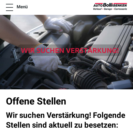
Menü
News
Online-Termin
Angebote
Fahrzeugangebot
Mietwagen
Tankstelle
Team
Jobs
Kontakt
Offene Stellen
Wir suchen Verstärkung! Folgende
Stellen sind aktuell zu besetzen: